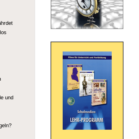
ährdet
los
n
de und
geln?