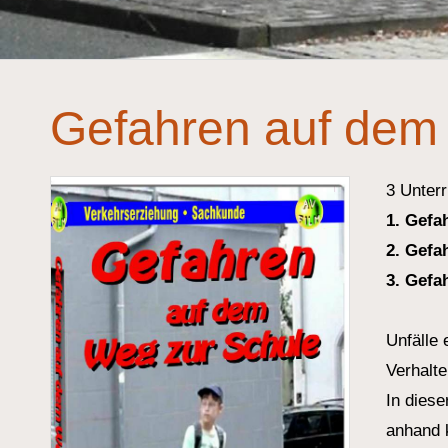
Gefahren auf dem
3 Unter
1. Gefa
2. Gefa
3. Gefa
Unfälle
Verhalte
In diese
anhand k