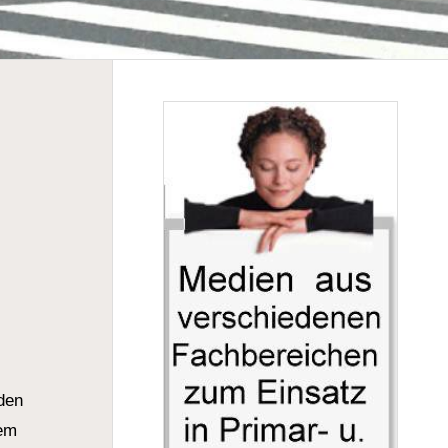
den
dem